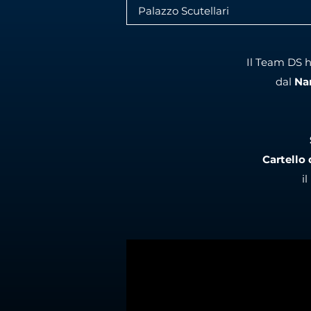
Palazzo Scutellari
Il Team DS h
dal
Na
Cartello
i