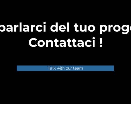
parlarci del tuo prog
Contattaci !
Talk with our team
ITAL TEAM - SPECIALISTI IN MARKETING IMMOBILI E NUOVE COST
 2022 DIGITAL SOLUTIONS SRL – MILANO - TORINO ALL RIGHTS RESERVED - P. IVA 039254801