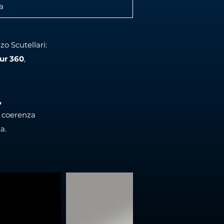
a
o Scutellari:
ur 360
,
,
n coerenza
a.