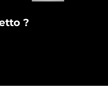
etto ?
RUZIONI
25