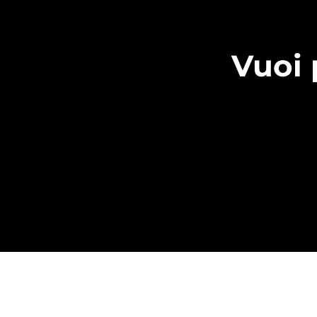
Vuoi 
DS DIG
©