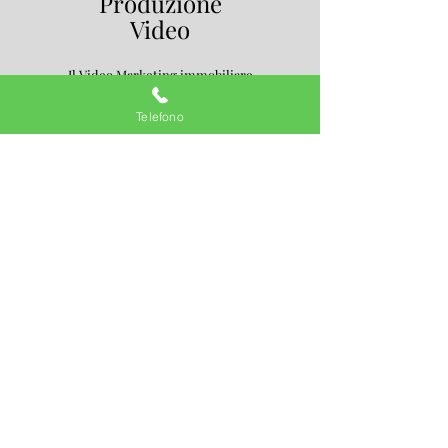
Produzione
Video
Il Video Marketing immobiliare
è uno degli strumenti
più potenti per promuovere e
Telefono
valorizzare le vostre offerte
immobiliari on line & off line.
scopri di più