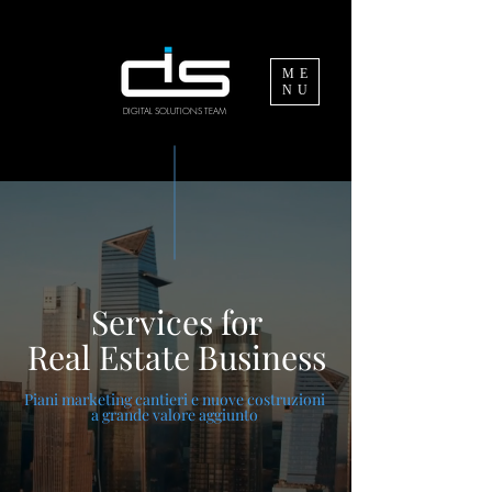
ME
NU
DIGITAL SOLUTIONS TEAM
Services
for
Real Estate Business
Piani marketing cantieri e nuove costruzioni
a grande valore aggiunto