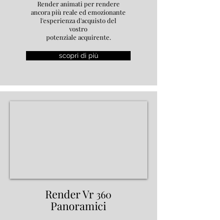
Render animati per rendere
ancora più reale ed emozionante
l'esperienza d'acquisto del
vostro
potenziale acquirente.
scopri di più
Render Vr
360
Panoramici