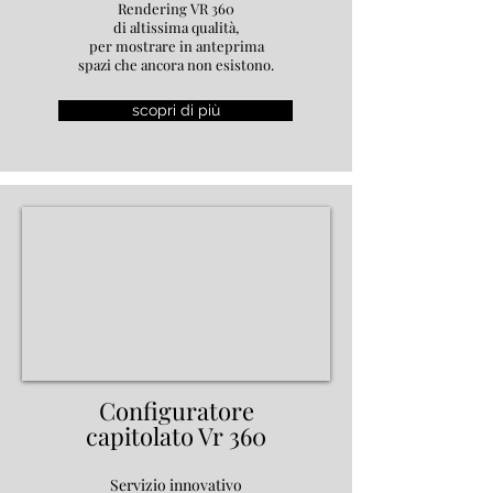
Rendering VR 360
di altissima qualità,
per mostrare in anteprima
spazi che ancora non esistono.
scopri di più
Configuratore
capitolato Vr 360
Servizio innovativo