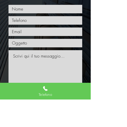
Acconsento alla normativa sulla privacy. Per maggiori
informazioni su quali dati personali raccogliamo,
Telefono
perché ne abbiamo bisogno, cosa ne facciamo,
quanto a lungo li conserviamo e quali siano i tuoi diritti,
consulta questa Informativa sulla Privacy.
Visualizza
termini d'uso
INVIA RICHIESTA INFORMAZIONI