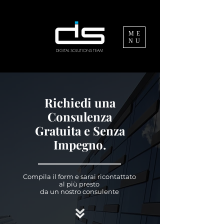
ME
NU
DIGITAL SOLUTIONS TEAM
Richiedi una
Consulenza
Gratuita
e Senza
Impegno.
Compila il form
e sarai ricontattato
al più presto
da un nostro consulente