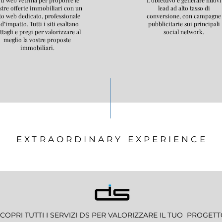
iti web vetrina per proporre le
L'obiettivo è generare nuovi
stre offerte immobiliari con
un
lead ad alto tasso di
to web dedicato, professionale
conversione, con campagne
 d’impatto. Tutti i siti esaltano
pubblicitarie sui principali
ttagli e pregi per valorizzare al
social network.
meglio la vostre proposte
immobiliari.
EXTRAORDINARY EXPERIENCE
COPRI TUTTI I SERVIZI DS PER VALORIZZARE IL TUO PROGET