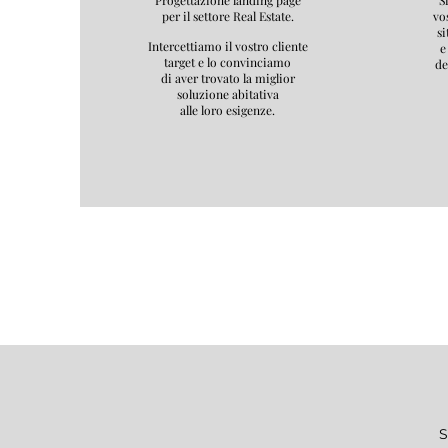
Progettazione landing page
S
per il settore Real Estate.
vo
si
Intercettiamo il vostro cliente
e
target e lo convinciamo
de
di aver trovato la miglior
soluzione abitativa
alle loro esigenze.
S