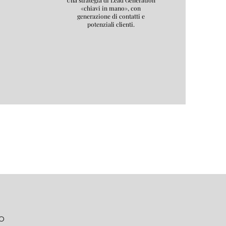
Una strategia di Lead Generation
«chiavi in mano», con
generazione di contatti e
potenziali clienti.
TO